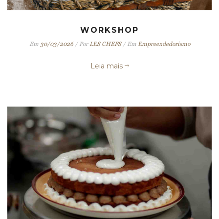
WORKSHOP
Em
30/03/2026
/
Por
LES CHEFS
/
Em
Empreendedorismo
Leia mais