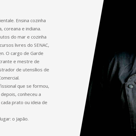
entale. Ensina cozinha
a, coreana e indiana.
rutos do mar e cozinha
m cursos livres do SENAC,
en. O cargo de Garde
trante e mestre de
strador de utensílios de
Comercial.
ssional que se formou,
 depois, conheceu a
cada prato ou ideia de
lugar: o Japão.